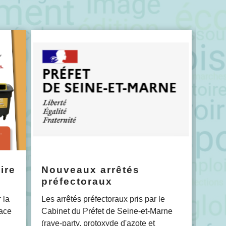
ire
Nouveaux arrêtés
Pe
préfectoraux
Ser
 la
Les arrêtés préfectoraux pris par le
Perm
lace
Cabinet du Préfet de Seine-et-Marne
mairi
(rave-party, protoxyde d'azote et
d'acc