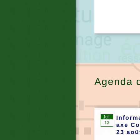
Agenda 
Inform
Juil.
13
axe Co
23 aoû