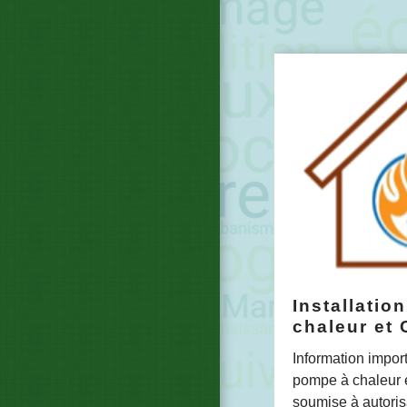
Installatio
chaleur et 
Information importa
pompe à chaleur e
soumise à autoris