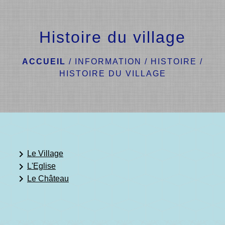
menu
Histoire du village
ACCUEIL
/
INFORMATION / HISTOIRE
/
HISTOIRE DU VILLAGE
keyboard_arrow_right
Le Village
keyboard_arrow_right
L'Eglise
keyboard_arrow_right
Le Château