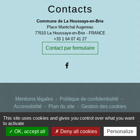
Contacts
Commune de La Houssaye-en-Brie
Place Maréchal Augereau
77610 La Houssaye-en-Brie - FRANCE
+33 1 64 07 41 27
Contact par formulaire
Mentions légales
-
Politique de confidentialité
-
Accessibilité
-
Plan du site
-
Gestion des cookies
This site uses cookies and gives you control over what you want
to activate
Site créé en partenariat avec Réseau des Communes
OK, accept all
Deny all cookies
Personalize