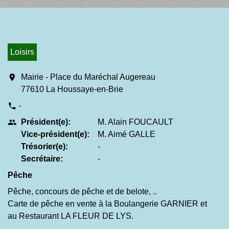
Loisirs
location_on
Mairie - Place du Maréchal Augereau
77610 La Houssaye-en-Brie
-
phone
Président(e):
M. Alain FOUCAULT
people
Vice-président(e):
M. Aimé GALLE
Trésorier(e):
-
Secrétaire:
-
Pêche
Pêche, concours de pêche et de belote, ..
Carte de pêche en vente à la Boulangerie GARNIER et
au Restaurant LA FLEUR DE LYS.