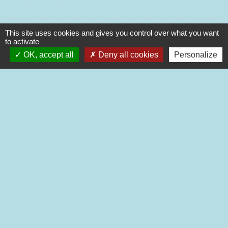
This site uses cookies and gives you control over what you want
Contacts
to activate
OK, accept all
Deny all cookies
Personalize
Commune de La Houssaye-en-Brie
Place Maréchal Augereau
77610 La Houssaye-en-Brie - FRANCE
+33 1 64 07 41 27
Contact par formulaire
Mentions légales
-
Politique de confidentialité
-
Accessibilité
-
Plan du site
-
Gestion des cookies