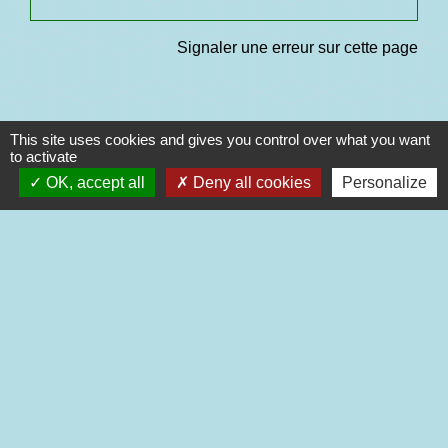
Signaler une erreur sur cette page
This site uses cookies and gives you control over what you want
to activate
Contacts
OK, accept all
Deny all cookies
Personalize
Commune de La Houssaye-en-Brie
Place Maréchal Augereau
77610 La Houssaye-en-Brie - FRANCE
+33 1 64 07 41 27
Contact par formulaire