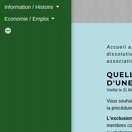
Information / Histoire
Economie / Emploi
language
Accueil 
dissoluti
associati
QUEL
D'UNE
Vérifié le 31 M
Vous souhai
la procédure
L'exclusio
membres comm