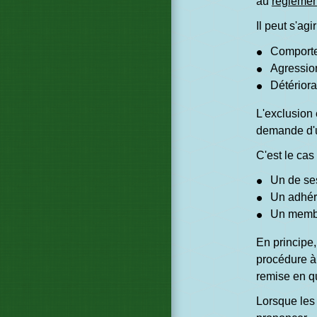
au
règlement
Il peut s'agir
Comporte
Agressio
Détériora
L'exclusion 
demande d'un
C'est le cas
Un de ses
Un adhére
Un memb
En principe,
procédure à 
remise en q
Lorsque les 