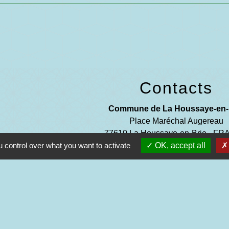
Contacts
Commune de La Houssaye-en-
Place Maréchal Augereau
77610 La Houssaye-en-Brie - F
 control over what you want to activate
OK, accept all
+33 1 64 07 41 27
Contact par formulaire