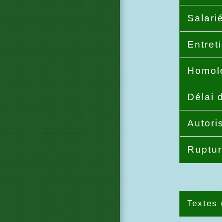
Salari
Entret
Homolo
Délai 
Autori
Ruptur
Textes 