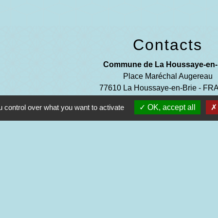
Contacts
Commune de La Houssaye-en-
Place Maréchal Augereau
77610 La Houssaye-en-Brie - F
+33 1 64 07 41 27
 control over what you want to activate
OK, accept all
Contact par formulaire
entions légales
-
Politique de confidentialité
-
Accessibilité
-