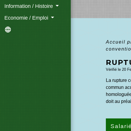
Information / Histoire
Economie / Emploi
language
Accueil 
conventio
RUPT
Vérifié le 20 F
La rupture c
commun acco
homologuée. 
doit au préa
Salari