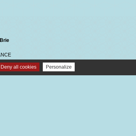
Brie
RANCE
Deny all cookies
Personalize
Plan du site
-
Gestion des cookies