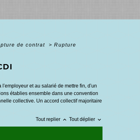
upture de contrat
>
Rupture
CDI
l'employeur et au salarié de mettre fin, d'un
itions établies ensemble dans une convention
le collective. Un accord collectif majoritaire
keyboard_arrow_up
keyboard_arrow_down
Tout replier
Tout déplier